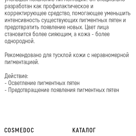
COSMEDOC
КАТАЛОГ
Бренды
Бренды
Доставка и оплата
Бестселлеры
О компании
Наборы
Салоны
Сезонные предложения
ПОМОЩЬ
Политика конфиденциальности
Условия продажи товаров
ПОДПИСАТЬСЯ
➔
Etsel 37, Ashqelon
© 2018 Cosmedoc