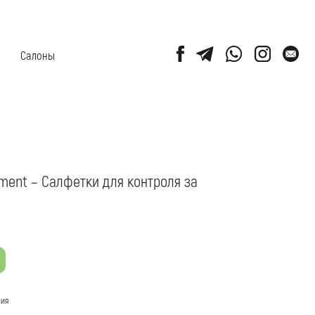
етки для контроля за
и содержат максимально эффективную
текстура салфеток способствует