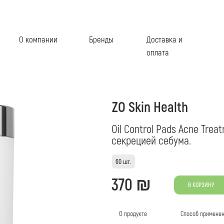
компании
Бренды
Доставка и
Салоны
оплата
ZO Skin Health
Oil Control Pads Acne Treatment – Салф
секрецией себума.
60 шт.
370 ₪
В КОРЗИНУ
О продукте
Cпособ применения
Салфетки созданы специально для терапии акне 
концентрацию салициловой кислоты (2%). Особая 