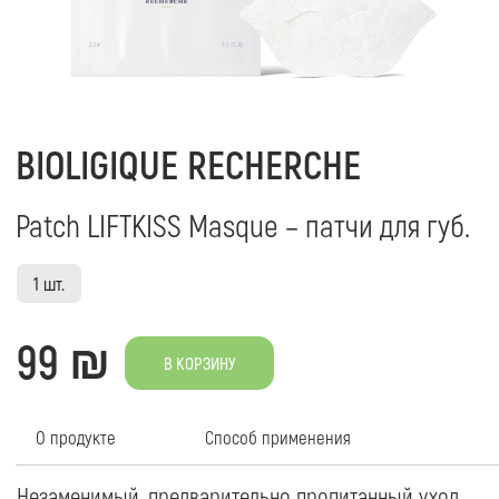
Patch LIFTKISS Masque – патчи для губ.
1 шт.
99 ₪
В КОРЗИНУ
О продукте
Cпособ применения
Незаменимый, предварительно пропитанный уход,
1. Откройте саше и
заметно разглаживающий и придающий объем
окружающие патч.
губам и их контуру.
2. Нанесите и разг
чтобы он идеально
Действие продукта:
При необходимости
Обогащенная восстанавливающими активными
3. Оставьте на 20 м
ингредиентами, эта маска из биоцеллюлозы
нанесите излишки
эффективно способствует регенерации кожи, тем
движениями.
самым устраняя повреждения на поверхности губ.
Ее формула, состоящая из увлажняющих активных
МЕРЫ ПРЕДОСТОР
ингредиентов, мгновенно делает губы
Продукт одноразов
наполненными, одновременно уменьшая ощущение
наружного примен
дискомфорта. Уменьшается проявление морщин
!!! При использова
обезвоживания контура губ, губы вновь
завершению проце
приобретают эластичность и объем. Рекомендовано
крема SPF с защи
для обезвоженного, поврежденного, с признаками