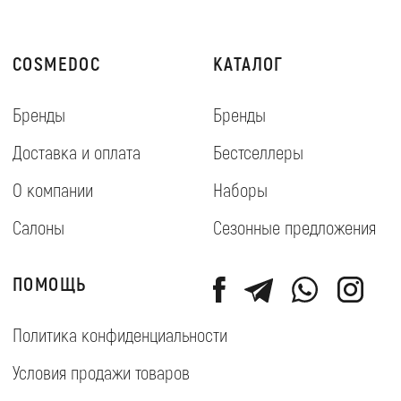
➔
Etsel 37, Ashqelon
© 2018 Cosmedoc