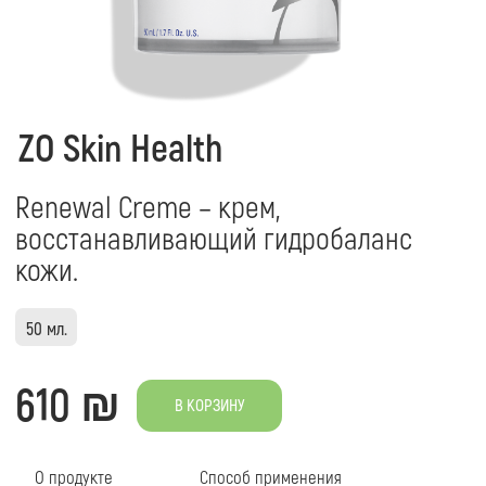
Renewal Creme – крем,
восстанавливающий гидробаланс
кожи.
50 мл.
610 ₪
В КОРЗИНУ
О продукте
Cпособ применения
Свойства увлажняющего крема:
На предварительно
Использовать можн
- Увлажняет кожу и восстанавливает ее природный
барьер;
Рекомендуется при
- Успокаивает кожу, восполняет потерю влаги;
SPF 30 UVA/UVB Pro
- Защищает кожные покровы от негативных
воздействий внешних факторов, в том числе
защищает от последствия воздействия плохой
экологии;
- Обеспечивает антиоксидантную защиту;
- Способствует быстрому заживлению кожи;
- Выравнивает тон кожи, придает коже лица
здоровый цвет;
- Запускает естественные процессы кожной