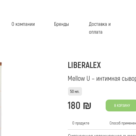
компании
Бренды
Доставка и
Салоны
оплата
LIBERALEX
Mellow U – интимная сыворотка.
50 мл.
180 ₪
В КОРЗИНУ
О продукте
Cпособ применения
Смягчающая увлажняющая сыворотка для интимн
Свойства:
- Экстракт цветка кувшинки тонизирует кожу, сп