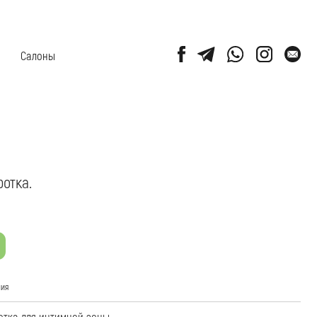
ой зоны
особствует ускорению процесса