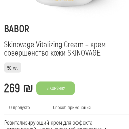
совершенство кожи SKINOVAGE.
50 мл.
269 ₪
В КОРЗИНУ
О продукте
Cпособ применения
Ревитализирующий крем для эффекта
Утром и/или вече
«отдохнувшей» кожи, сияющей свежестью и
сыворотки и прод
молодостью.
лица, шеи и декол
Выравнивает микрорельеф и защищает кожу от
качестве более о
окислительного стресса.Заметно повышает уровень
на ночь рекоменд
увлажнённости кожи. Запускает регенерацию и
Кожи SKINOVAGE.
клеточное обновление. В результате активизации
естественных защитных механизмов обеспечивает
надёжную профилактику фотоповреждений.
Особенно выраженный эффект вы заметите на
уставшей коже с неровным тоном.
COSMEDOC
КАТАЛОГ